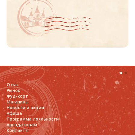
О нас
К
Рынок
Ф
Фуд-корт
Д
Магазины
О
Новости и акции
П
Афиша
С
Программа лояльности
П
Арендаторам
Контакты